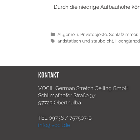
Durch die niedrige Aufbauhöhe kön
Allgemein
,
Privatobjekte
,
Schlafzimmer
,
antistatisch und staubdicht
,
Hochglanzd
KONTAKT
VOCIL German Stretch Ceiling GmbH
Schlimpfhofer Straße 37
97723 Oberthulba
TEL
09736 / 757507-0
info@vocil.de