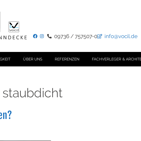
09736 / 757507-0
info@vocil.de
GKEIT
ÜBER UNS
REFERENZEN
FACHVERLEGER & ARCHIT
d staubdicht
fen?