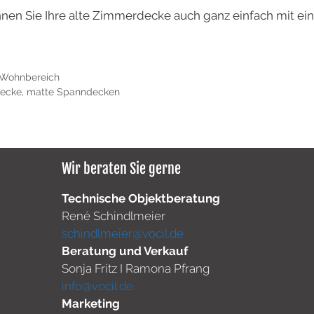
nen Sie Ihre alte Zimmerdecke auch ganz einfach mit e
Wohnbereich
ecke
,
matte Spanndecken
Wir beraten Sie gerne
Technische Objektberatung
René Schindlmeier
schindlmeier@vocil.de
Beratung und Verkauf
Sonja Fritz I Ramona Pfrang
info@vocil.de
Marketing