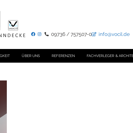
09736 / 757507-0
info@vocil.de
GKEIT
ÜBER UNS
REFERENZEN
FACHVERLEGER & ARCHIT