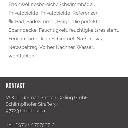
Bad/Wellnesbereich/Schwimmbäder
,
Privatobjekte
,
Privatobjekte
,
Referenzen
Bad
,
Badezimmer
,
Beige
,
Die perfekte
Spanndecke
,
Feuchtigkeit
,
feuchtigkeitsresistent
,
Feuchträume
,
kein Schimmel
,
Nass
,
news
,
Newsbeitrag
,
Vorher Nachher
,
Wasser
,
wohlfühlen
KONTAKT
VOCIL German Stretch Ceiling GmbH
Schlimpfhofer Straße 37
97723 Oberthulba
TEL
09736 / 757507-0