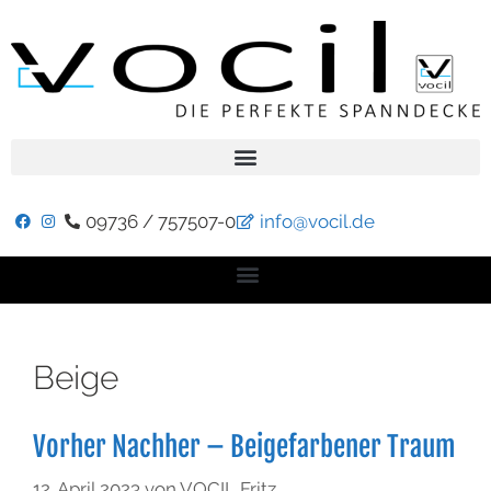
09736 / 757507-0
info@vocil.de
Beige
Vorher Nachher – Beigefarbener Traum
12. April 2023
von
VOCIL Fritz