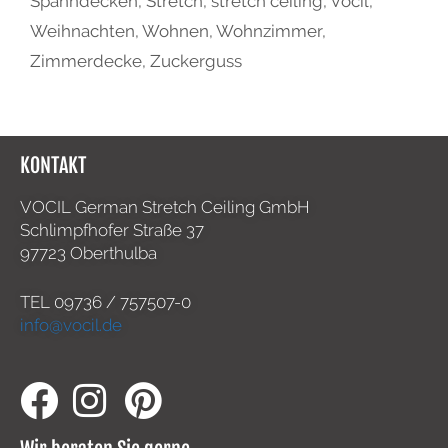
Spanndecken
,
Stretch
,
stretch ceiling
,
Vocil
,
Weihnachten
,
Wohnen
,
Wohnzimmer
,
Zimmerdecke
,
Zuckerguss
KONTAKT
VOCIL German Stretch Ceiling GmbH
Schlimpfhofer Straße 37
97723 Oberthulba
TEL
09736 / 757507-0
info@vocil.de