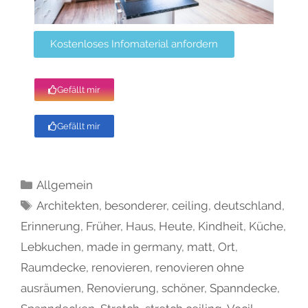
Kostenloses Infomaterial anfordern
Gefällt mir
Gefällt mir
Allgemein
Architekten
,
besonderer
,
ceiling
,
deutschland
,
Erinnerung
,
Früher
,
Haus
,
Heute
,
Kindheit
,
Küche
,
Lebkuchen
,
made in germany
,
matt
,
Ort
,
Raumdecke
,
renovieren
,
renovieren ohne
ausräumen
,
Renovierung
,
schöner
,
Spanndecke
,