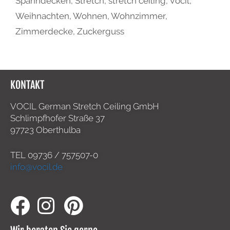
Spanndecken
,
Stretch
,
stretch ceiling
,
Vocil
,
Weihnachten
,
Wohnen
,
Wohnzimmer
,
Zimmerdecke
,
Zuckerguss
KONTAKT
VOCIL German Stretch Ceiling GmbH
Schlimpfhofer Straße 37
97723 Oberthulba
TEL
09736 / 757507-0
info@vocil.de