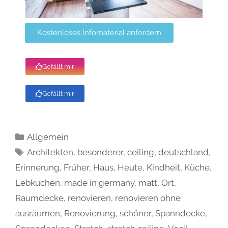
Kostenloses Infomaterial anfordern
Gefällt mir
Gefällt mir
Allgemein
Architekten
,
besonderer
,
ceiling
,
deutschland
,
Erinnerung
,
Früher
,
Haus
,
Heute
,
Kindheit
,
Küche
,
Lebkuchen
,
made in germany
,
matt
,
Ort
,
Raumdecke
,
renovieren
,
renovieren ohne
ausräumen
,
Renovierung
,
schöner
,
Spanndecke
,