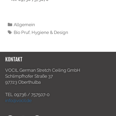
Allgemein
Bio Pruf
,
Hygiene & Design
KONTAKT
VOCIL German Stretch Ceiling GmbH
Schlimpfhofer Straße 37
97723 Oberthulba
TEL
09736 / 757507-0
info@vocil.de