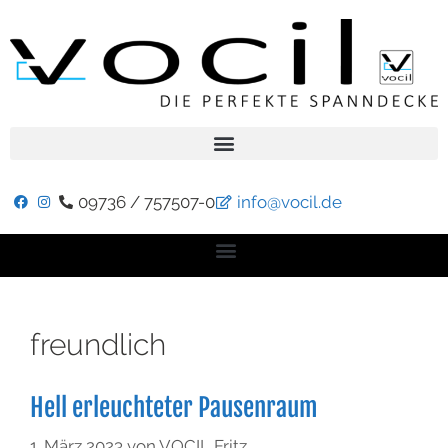
09736 / 757507-0
info@vocil.de
freundlich
Hell erleuchteter Pausenraum
1. März 2023
von
VOCIL Fritz