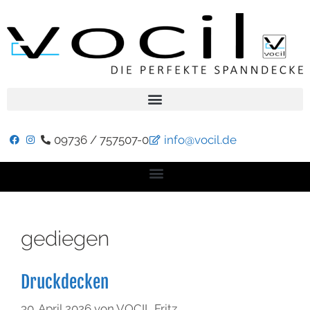
09736 / 757507-0
info@vocil.de
gediegen
Druckdecken
30. April 2026
von
VOCIL Fritz