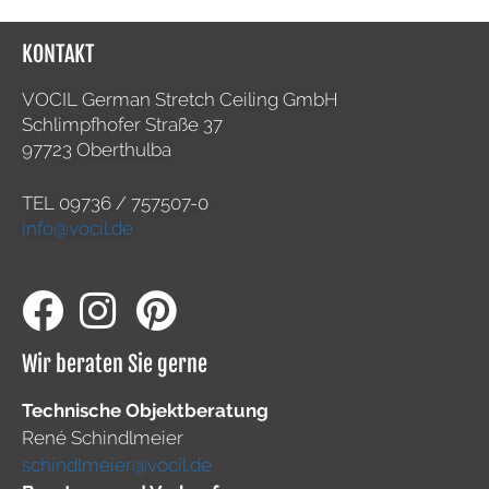
KONTAKT
VOCIL German Stretch Ceiling GmbH
Schlimpfhofer Straße 37
97723 Oberthulba
TEL
09736 / 757507-0
info@vocil.de
Wir beraten Sie gerne
Technische Objektberatung
René Schindlmeier
schindlmeier@vocil.de