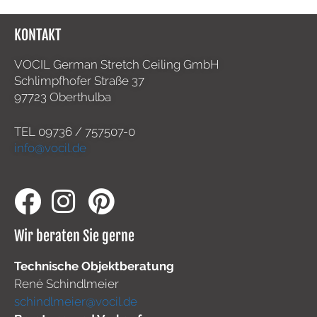
KONTAKT
VOCIL German Stretch Ceiling GmbH
Schlimpfhofer Straße 37
97723 Oberthulba
TEL
09736 / 757507-0
info@vocil.de
Wir beraten Sie gerne
Technische Objektberatung
René Schindlmeier
schindlmeier@vocil.de