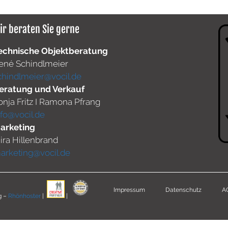
ir beraten Sie gerne
echnische Objektberatung
ené Schindlmeier
chindlmeier@vocil.de
eratung und Verkauf
onja Fritz I Ramona Pfrang
nfo@vocil.de
arketing
ira Hillenbrand
arketing@vocil.de
Impressum
Datenschutz
A
g –
Rhönhoster
|
|