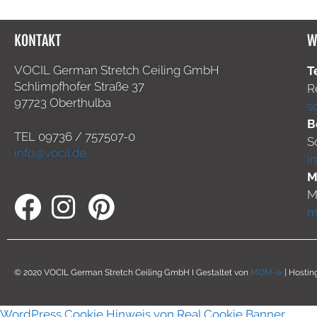
KONTAKT
W
VOCIL German Stretch Ceiling GmbH
T
Schlimpfhofer Straße 37
R
97723 Oberthulba
s
B
TEL
09736 / 757507-0
S
info@vocil.de
i
M
M
m
© 2020 VOCIL German Stretch Ceiling GmbH I Gestaltet von
MOM-ix
| Hostin
WordPress Cookie Hinweis von Real Cookie Banner