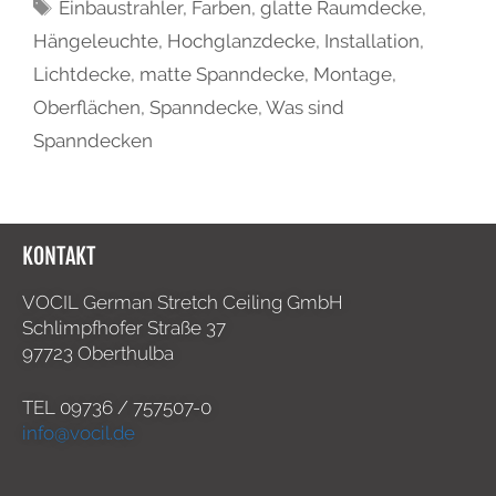
Einbaustrahler
,
Farben
,
glatte Raumdecke
,
Hängeleuchte
,
Hochglanzdecke
,
Installation
,
Lichtdecke
,
matte Spanndecke
,
Montage
,
Oberflächen
,
Spanndecke
,
Was sind
Spanndecken
KONTAKT
VOCIL German Stretch Ceiling GmbH
Schlimpfhofer Straße 37
97723 Oberthulba
TEL
09736 / 757507-0
info@vocil.de