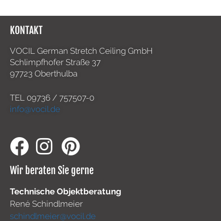
KONTAKT
VOCIL German Stretch Ceiling GmbH
Schlimpfhofer Straße 37
97723 Oberthulba
TEL
09736 / 757507-0
info@vocil.de
Wir beraten Sie gerne
Technische Objektberatung
René Schindlmeier
schindlmeier@vocil.de