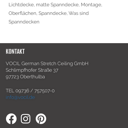
Lichtdecke
,
matte Spanndecke
,
Montage
,
Oberflächen
,
Spanndecke
,
Was sind
Spanndecken
KONTAKT
VOCIL German Stretch Ceiling GmbH
Schlimpfhofer Straße 37
97723 Oberthulba
TEL
09736 / 757507-0
info@vocil.de