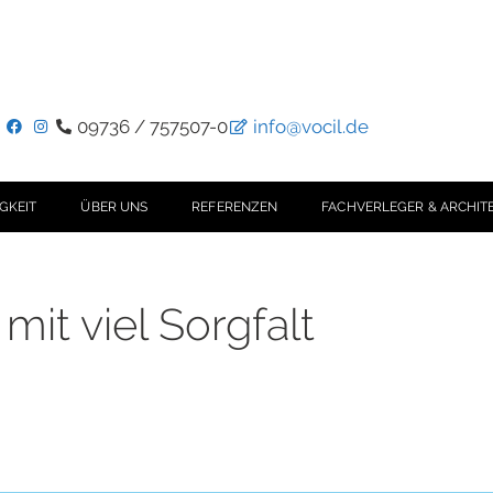
09736 / 757507-0
info@vocil.de
GKEIT
ÜBER UNS
REFERENZEN
FACHVERLEGER & ARCHIT
it viel Sorgfalt