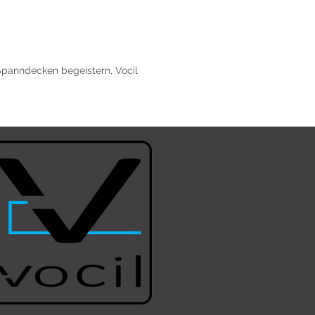
Spanndecken begeistern
,
Vocil