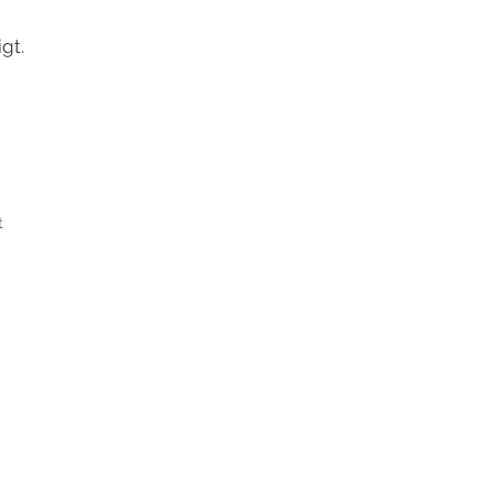
igt.
t