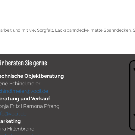
rbeit und mit viel Sorgfalt
,
Lackspanndecke
,
matte Spanndecken
,
ir beraten Sie gerne
echnische Objektberatung
ené Schindlmeier
chindlmeier@vocil.de
eratung und Verkauf
onja Fritz I Ramona Pfrang
nfo@vocil.de
arketing
ira Hillenbrand