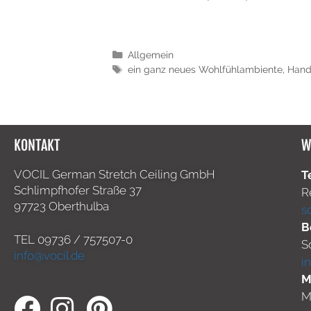
Allgemein
ein ganz neues Wohlfühlambiente
,
Handa
KONTAKT
W
VOCIL German Stretch Ceiling GmbH
T
Schlimpfhofer Straße 37
R
97723 Oberthulba
s
B
TEL
09736 / 757507-0
S
info@vocil.de
i
M
M