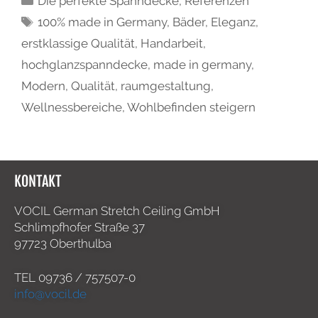
Die perfekte Spanndecke
,
Referenzen
100% made in Germany
,
Bäder
,
Eleganz
,
erstklassige Qualität
,
Handarbeit
,
hochglanzspanndecke
,
made in germany
,
Modern
,
Qualität
,
raumgestaltung
,
Wellnessbereiche
,
Wohlbefinden steigern
KONTAKT
VOCIL German Stretch Ceiling GmbH
Schlimpfhofer Straße 37
97723 Oberthulba
TEL
09736 / 757507-0
info@vocil.de