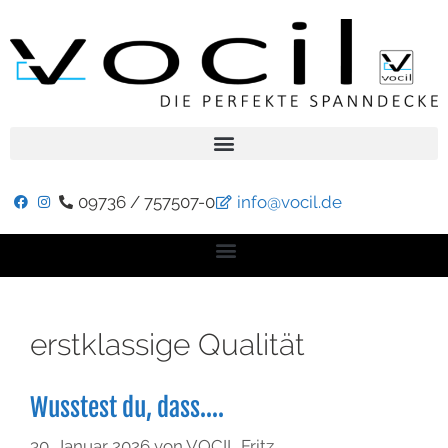
09736 / 757507-0
info@vocil.de
erstklassige Qualität
Wusstest du, dass….
30. Januar 2026
von
VOCIL Fritz