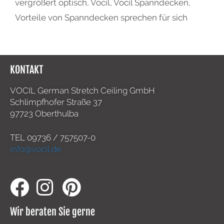
vergrößert optisch
,
Vocil
,
Vocil Spanndecken
,
Vorteile von Spanndecken sprechen für sich
KONTAKT
VOCIL German Stretch Ceiling GmbH
Schlimpfhofer Straße 37
97723 Oberthulba
TEL
09736 / 757507-0
info@vocil.de
Wir beraten Sie gerne