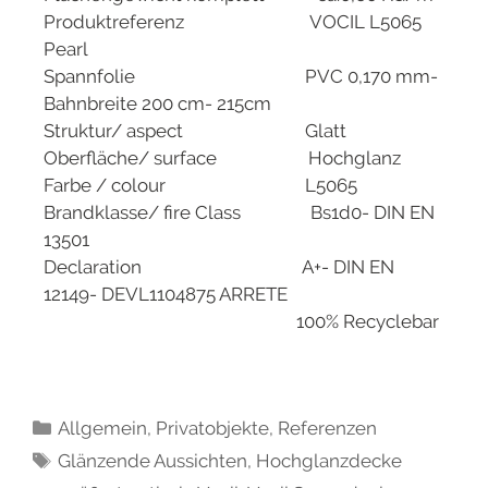
Produktreferenz VOCIL L5065
Pearl
Spannfolie PVC 0,170 mm-
Bahnbreite 200 cm- 215cm
Struktur/ aspect Glatt
Oberfläche/ surface Hochglanz
Farbe / colour L5065
Brandklasse/ fire Class Bs1d0- DIN EN
13501
Declaration A+- DIN EN
12149- DEVL1104875 ARRETE
100% Recyclebar
Allgemein
,
Privatobjekte
,
Referenzen
Glänzende Aussichten
,
Hochglanzdecke