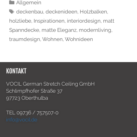
Allgemein
deckenbau
,
deckenideen
,
Holzbalken
,
holzliebe
,
Inspirationen
,
interiordesign
,
matt
Spanndecke
,
matte Eleganz
,
modernliving
,
traumdesign
,
Wohnen
,
Wohnideen
KONTAKT
VOCIL German Stretch Ceiling GmbH
Schlimpfhofer Straße 37
97723 Oberthulba
TEL
09736 / 757507-0
info@vocil.de