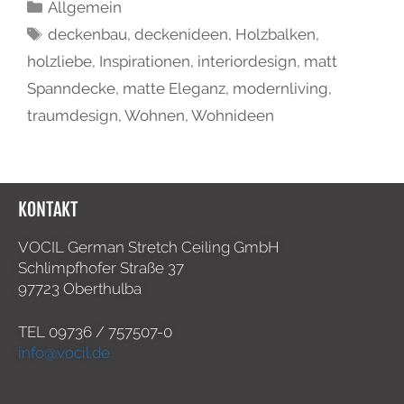
Allgemein
deckenbau
,
deckenideen
,
Holzbalken
,
holzliebe
,
Inspirationen
,
interiordesign
,
matt
Spanndecke
,
matte Eleganz
,
modernliving
,
traumdesign
,
Wohnen
,
Wohnideen
KONTAKT
VOCIL German Stretch Ceiling GmbH
Schlimpfhofer Straße 37
97723 Oberthulba
TEL
09736 / 757507-0
info@vocil.de