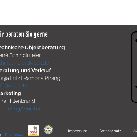
ir beraten Sie gerne
echnische Objektberatung
ené Schindlmeier
chindlmeier@vocil.de
eratung und Verkauf
onja Fritz I Ramona Pfrang
nfo@vocil.de
arketing
ira Hillenbrand
arketing@vocil.de
Impressum
Datenschutz
A
g –
Rhönhoster
|
|