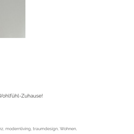
Wohlfühl-Zuhause!
nz
,
modernliving
,
traumdesign
,
Wohnen
,