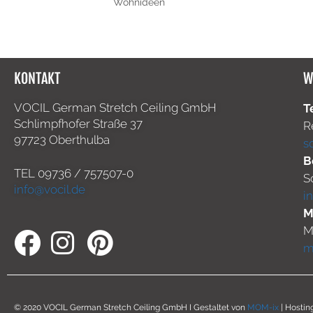
Wohnideen
KONTAKT
W
VOCIL German Stretch Ceiling GmbH
T
Schlimpfhofer Straße 37
R
97723 Oberthulba
s
B
TEL
09736 / 757507-0
S
info@vocil.de
i
M
M
m
© 2020 VOCIL German Stretch Ceiling GmbH I Gestaltet von
MOM-ix
| Hostin