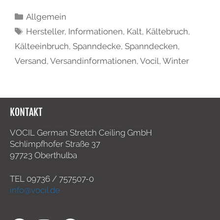
Allgemein
Hersteller
,
Informationen
,
Kalt
,
Kältebruch
,
Kälteeinbruch
,
Spanndecke
,
Spanndecken
,
Versand
,
Versandinformationen
,
Vocil
,
Winter
KONTAKT
VOCIL German Stretch Ceiling GmbH
Schlimpfhofer Straße 37
97723 Oberthulba
TEL
09736 / 757507-0
info@vocil.de