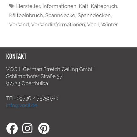
Hersteller
,
Informationen
,
Kalt
,
Kältebruch
,
Kälteeinbruch
,
Spanndecke
,
Spanndecken
,
Versand
,
Versandinformationen
,
Vocil
,
Winter
KONTAKT
VOCIL German Stretch Ceiling GmbH
Schlimpfhofer Straße 37
97723 Oberthulba
TEL
09736 / 757507-0
info@vocil.de