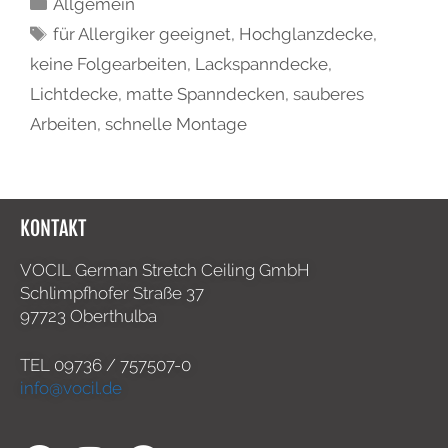
Allgemein
für Allergiker geeignet
,
Hochglanzdecke
,
keine Folgearbeiten
,
Lackspanndecke
,
Lichtdecke
,
matte Spanndecken
,
sauberes
Arbeiten
,
schnelle Montage
KONTAKT
VOCIL German Stretch Ceiling GmbH
Schlimpfhofer Straße 37
97723 Oberthulba
TEL
09736 / 757507-0
info@vocil.de