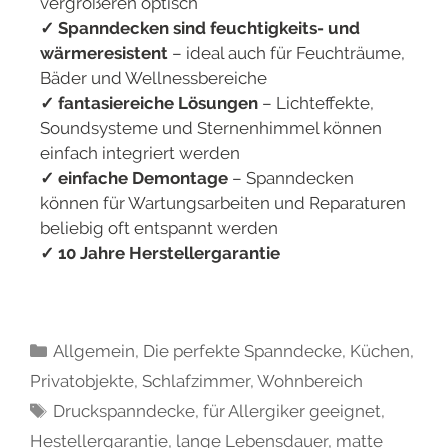
vergrößeren optisch
✓ Spanndecken sind feuchtigkeits- und
wärmeresistent
– ideal auch für Feuchträume,
Bäder und Wellnessbereiche
✓ fantasiereiche Lösungen
– Lichteffekte,
Soundsysteme und Sternenhimmel können
einfach integriert werden
✓ einfache Demontage
– Spanndecken
können für Wartungsarbeiten und Reparaturen
beliebig oft entspannt werden
✓ 10 Jahre Herstellergarantie
Allgemein
,
Die perfekte Spanndecke
,
Küchen
,
Privatobjekte
,
Schlafzimmer
,
Wohnbereich
Druckspanndecke
,
für Allergiker geeignet
,
Hestellergarantie
,
lange Lebensdauer
,
matte