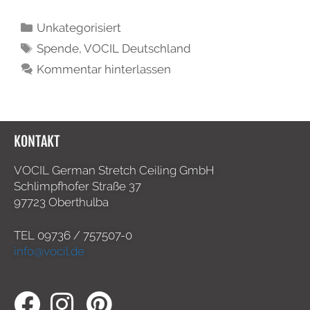
Unkategorisiert
Spende
,
VOCIL Deutschland
Kommentar hinterlassen
KONTAKT
VOCIL German Stretch Ceiling GmbH
Schlimpfhofer Straße 37
97723 Oberthulba
TEL
09736 / 757507-0
info@vocil.de