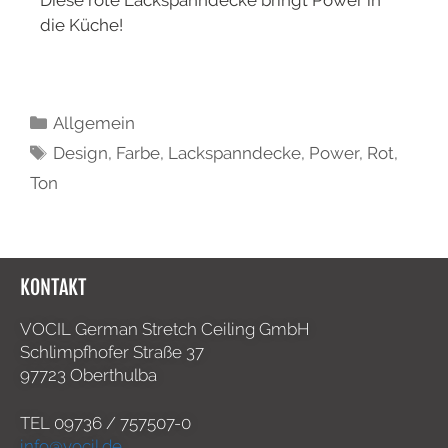
Diese rote Lackspanndecke bringt Power in
die Küche!
Allgemein
Design
,
Farbe
,
Lackspanndecke
,
Power
,
Rot
,
Ton
KONTAKT
VOCIL German Stretch Ceiling GmbH
Schlimpfhofer Straße 37
97723 Oberthulba
TEL
09736 / 757507-0
info@vocil.de