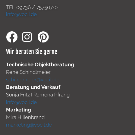
TEL
09736 / 757507-0
info@vocil.de
Wir beraten Sie gerne
Technische Objektberatung
René Schindlmeier
schindlmeier@vocil.de
Beratung und Verkauf
Sonja Fritz I Ramona Pfrang
info@vocil.de
Marketing
Mira Hillenbrand
marketing@vocil.de