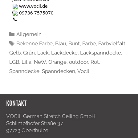
www.vocil.de
 09736 7575070
Allgemein
Bekenne Farbe
,
Blau
,
Bunt
,
Farbe
,
Farbvielfalt
,
Gelb
,
Grün
,
Lack
,
Lackdecke
,
Lackspanndecke
,
LGB
,
Lilia
,
NeW
,
Orange
,
outdoor
,
Rot
,
Spanndecke
,
Spanndecken
,
Vocil
KONTAKT
VOCIL German Stretch Ceiling GmbH
Schlimpfhofer Straße 37
97723 Oberthulba