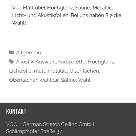
Von Matt über Hochglanz, Satine, Metallic,
Licht- und Akustikfolien: Bei uns haben Sie die
Wahl!
Allgemein
Akustik
,
Auswahl
,
Farbpalette
,
Hochglanz
,
Lichtfolie
,
matt
,
metallic
,
Oberflächen
,
Oberflächen wählbar
,
Satine
,
Wahl
KONTAKT
VOCIL German Stretch Ceiling GmbH
Schlimpfhofer Straße 37