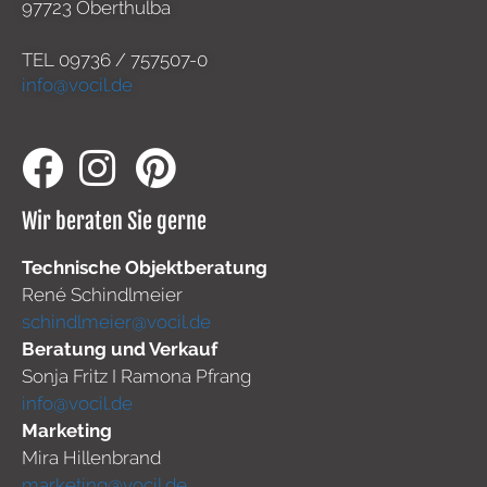
97723 Oberthulba
TEL
09736 / 757507-0
info@vocil.de
Wir beraten Sie gerne
Technische Objektberatung
René Schindlmeier
schindlmeier@vocil.de
Beratung und Verkauf
Sonja Fritz I Ramona Pfrang
info@vocil.de
Marketing
Mira Hillenbrand
marketing@vocil.de