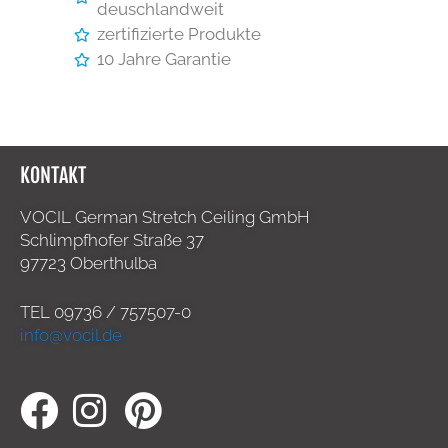
deuschlandweit
zertifizierte Produkte
10 Jahre Garantie
KONTAKT
VOCIL German Stretch Ceiling GmbH
Schlimpfhofer Straße 37
97723 Oberthulba
TEL
09736 / 757507-0
info@vocil.de