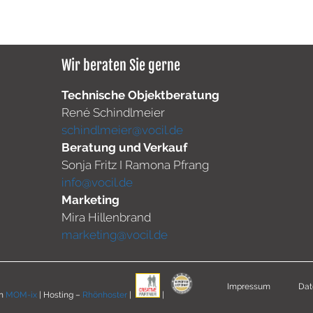
Wir beraten Sie gerne
Technische Objektberatung
René Schindlmeier
schindlmeier@vocil.de
Beratung und Verkauf
Sonja Fritz I Ramona Pfrang
info@vocil.de
Marketing
Mira Hillenbrand
marketing@vocil.de
Impressum
Dat
on
MOM-ix
| Hosting –
Rhönhoster
|
|