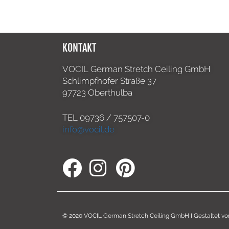
KONTAKT
VOCIL German Stretch Ceiling GmbH
Schlimpfhofer Straße 37
97723 Oberthulba
TEL
09736 / 757507-0
info@vocil.de
© 2020 VOCIL German Stretch Ceiling GmbH I Gestaltet v