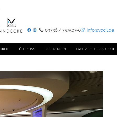
09736 / 757507-0
info@vocil.de
GKEIT
ÜBER UNS
REFERENZEN
FACHVERLEGER & ARCHIT