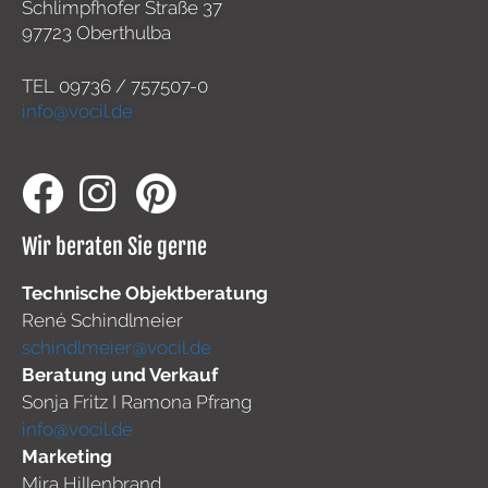
Schlimpfhofer Straße 37
97723 Oberthulba
TEL
09736 / 757507-0
info@vocil.de
Wir beraten Sie gerne
Technische Objektberatung
René Schindlmeier
schindlmeier@vocil.de
Beratung und Verkauf
Sonja Fritz I Ramona Pfrang
info@vocil.de
Marketing
Mira Hillenbrand