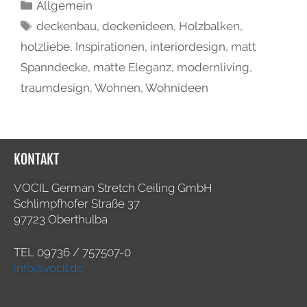
Allgemein
deckenbau
,
deckenideen
,
Holzbalken
,
holzliebe
,
Inspirationen
,
interiordesign
,
matt
Spanndecke
,
matte Eleganz
,
modernliving
,
traumdesign
,
Wohnen
,
Wohnideen
KONTAKT
VOCIL German Stretch Ceiling GmbH
Schlimpfhofer Straße 37
97723 Oberthulba
TEL
09736 / 757507-0
info@vocil.de