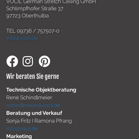
VOCIL German Stretch Ceiling GmbH
Schlimpfhofer Straße 37
97723 Oberthulba
TEL
09736 / 757507-0
info@vocil.de
Wir beraten Sie gerne
Technische Objektberatung
René Schindlmeier
schindlmeier@vocil.de
Beratung und Verkauf
Sonja Fritz I Ramona Pfrang
info@vocil.de
Marketing