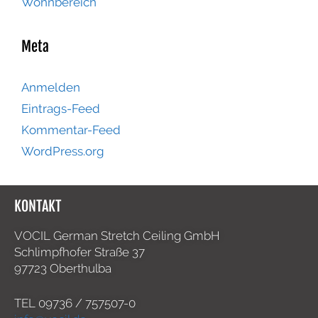
Wohnbereich
Meta
Anmelden
Eintrags-Feed
Kommentar-Feed
WordPress.org
KONTAKT
VOCIL German Stretch Ceiling GmbH
Schlimpfhofer Straße 37
97723 Oberthulba
TEL
09736 / 757507-0