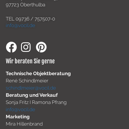
97723 Oberthulba
TEL
09736 / 757507-0
info@vocil.de
Wir beraten Sie gerne
Technische Objektberatung
René Schindlmeier
schindlmeier@vocil.de
Beratung und Verkauf
Sonja Fritz I Ramona Pfrang
info@vocil.de
Marketing
Mira Hillenbrand