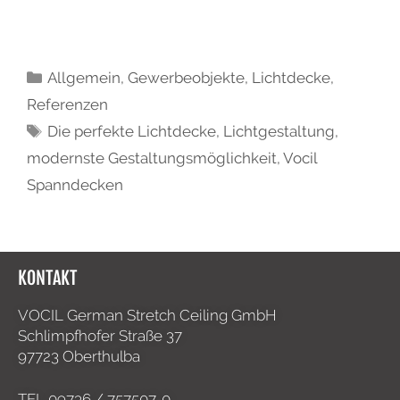
Allgemein
,
Gewerbeobjekte
,
Lichtdecke
,
Referenzen
Die perfekte Lichtdecke
,
Lichtgestaltung
,
modernste Gestaltungsmöglichkeit
,
Vocil
Spanndecken
KONTAKT
VOCIL German Stretch Ceiling GmbH
Schlimpfhofer Straße 37
97723 Oberthulba
TEL
09736 / 757507-0