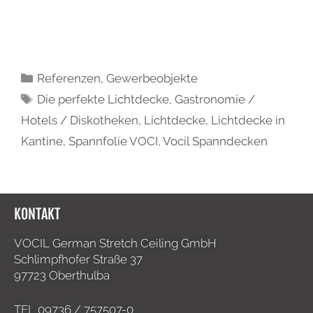
Referenzen
,
Gewerbeobjekte
Die perfekte Lichtdecke
,
Gastronomie /
Hotels / Diskotheken
,
Lichtdecke
,
Lichtdecke in
Kantine
,
Spannfolie VOCI
,
Vocil Spanndecken
KONTAKT
VOCIL German Stretch Ceiling GmbH
Schlimpfhofer Straße 37
97723 Oberthulba
TEL
09736 / 757507-0