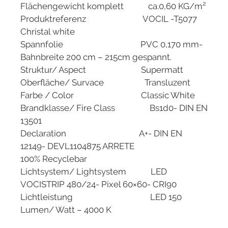
Flächengewicht komplett ca.0,60 KG/m²
Produktreferenz VOCIL -T5077
Christal white
Spannfolie PVC 0,170 mm-
Bahnbreite 200 cm – 215cm gespannt.
Struktur/ Aspect Supermatt
Oberfläche/ Survace Transluzent
Farbe / Color Classic White
Brandklasse/ Fire Class Bs1d0- DIN EN
13501
Declaration A+- DIN EN
12149- DEVL1104875 ARRETE
100% Recyclebar
Lichtsystem/ Lightsystem LED
VOCISTRIP 480/24- Pixel 60×60- CRI90
Lichtleistung LED 150
Lumen/ Watt – 4000 K