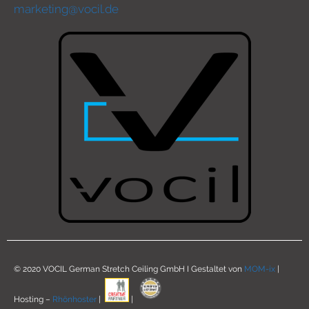
marketing@vocil.de
© 2020 VOCIL German Stretch Ceiling GmbH I Gestaltet von
MOM-ix
|
Hosting –
Rhönhoster
|
|