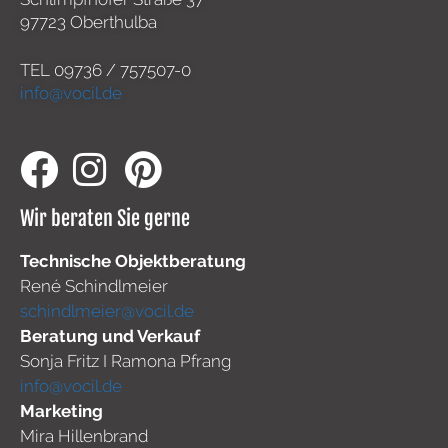
97723 Oberthulba
TEL
09736 / 757507-0
info@vocil.de
Wir beraten Sie gerne
Technische Objektberatung
René Schindlmeier
schindlmeier@vocil.de
Beratung und Verkauf
Sonja Fritz I Ramona Pfrang
info@vocil.de
Marketing
Mira Hillenbrand