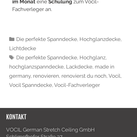
im Monat
eine
Schulung
zum Vocil-
Fachverleger an.
Die perfekte Spanndecke
,
Hochglanzdecke
,
Lichtdecke
Die perfekte Spanndecke
,
Hochglanz
,
hochglanzspanndecke
,
Lackdecke
,
made in
germany
,
renovieren
,
renovierst du noch
,
Vocil
,
Vocil Spanndecke
,
Vocil-Fachverleger
KONTAKT
VOCIL German Stretch Ceiling GmbH
Schlimpfhofer Straße 37