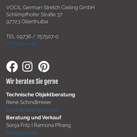
VOCIL German Stretch Ceiling GmbH
Schlimpfhofer Straße 37
97723 Oberthulba
TEL
09736 / 757507-0
info@vocil.de
Wir beraten Sie gerne
Technische Objektberatung
René Schindlmeier
schindlmeier@vocil.de
Beratung und Verkauf
Sonja Fritz I Ramona Pfrang
info@vocil.de