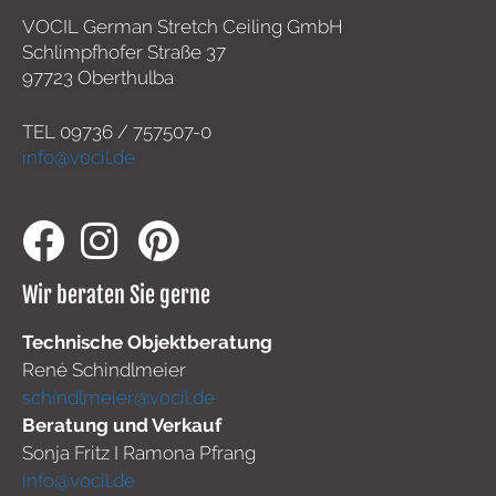
VOCIL German Stretch Ceiling GmbH
Schlimpfhofer Straße 37
97723 Oberthulba
TEL
09736 / 757507-0
info@vocil.de
Wir beraten Sie gerne
Technische Objektberatung
René Schindlmeier
schindlmeier@vocil.de
Beratung und Verkauf
Sonja Fritz I Ramona Pfrang
info@vocil.de