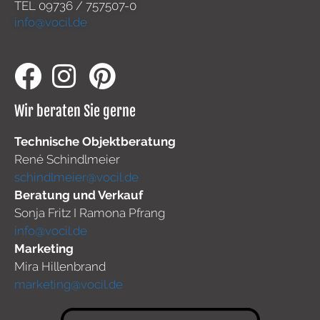
TEL
09736 / 757507-0
info@vocil.de
Wir beraten Sie gerne
Technische Objektberatung
René Schindlmeier
schindlmeier@vocil.de
Beratung und Verkauf
Sonja Fritz I Ramona Pfrang
info@vocil.de
Marketing
Mira Hillenbrand
marketing@vocil.de