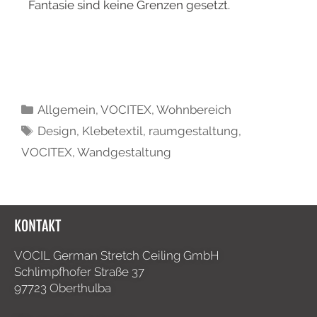
Fantasie sind keine Grenzen gesetzt.
Allgemein
,
VOCITEX
,
Wohnbereich
Design
,
Klebetextil
,
raumgestaltung
,
VOCITEX
,
Wandgestaltung
KONTAKT
VOCIL German Stretch Ceiling GmbH
Schlimpfhofer Straße 37
97723 Oberthulba