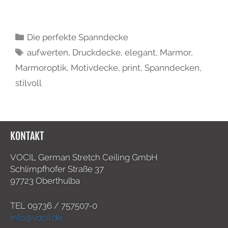
Die perfekte Spanndecke
aufwerten
,
Druckdecke
,
elegant
,
Marmor
,
Marmoroptik
,
Motivdecke
,
print
,
Spanndecken
,
stilvoll
KONTAKT
VOCIL German Stretch Ceiling GmbH
Schlimpfhofer Straße 37
97723 Oberthulba
TEL
09736 / 757507-0
info@vocil.de