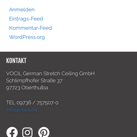
Anmelden
Eintrags-Feed
Kommentar-Feed
WordPress.org
KONTAKT
VOCIL German Stretch Ceiling GmbH
Schlimpfhofer Straße 37
97723 Oberthulba
TEL
09736 / 757507-0
info@vocil.de