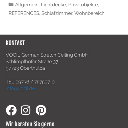
Allgemein
,
Lichtdecke
,
Privatobjekte
,
REFERENCES
,
Schlafzimmer
,
Wohnbereich
KONTAKT
VOCIL German Stretch Ceiling GmbH
Schlimpfhofer Straße 37
97723 Oberthulba
TEL
09736 / 757507-0
info@vocil.de
Wir beraten Sie gerne