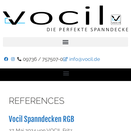
09736 / 757507-0
info@vocil.de
REFERENCES
Vocil Spanndecken RGB
27. Mai 2024
von
VOCIL Fritz