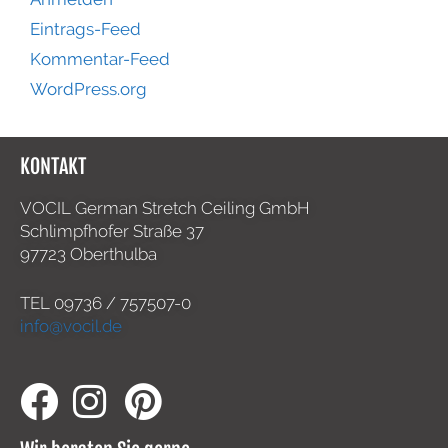
Eintrags-Feed
Kommentar-Feed
WordPress.org
KONTAKT
VOCIL German Stretch Ceiling GmbH
Schlimpfhofer Straße 37
97723 Oberthulba
TEL
09736 / 757507-0
info@vocil.de