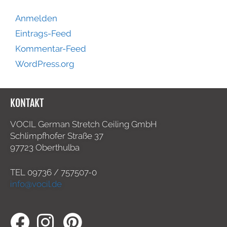
Anmelden
Eintrags-Feed
Kommentar-Feed
WordPress.org
KONTAKT
VOCIL German Stretch Ceiling GmbH
Schlimpfhofer Straße 37
97723 Oberthulba
TEL
09736 / 757507-0
info@vocil.de