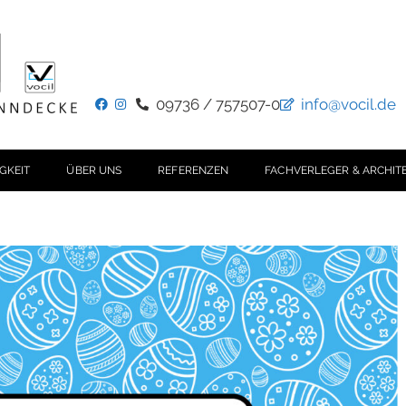
09736 / 757507-0
info@vocil.de
GKEIT
ÜBER UNS
REFERENZEN
FACHVERLEGER & ARCHIT