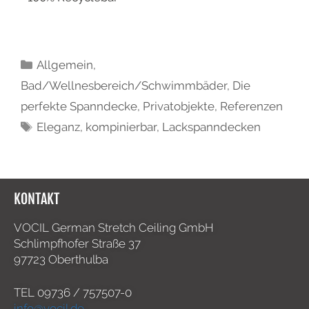
Allgemein
,
Bad/Wellnesbereich/Schwimmbäder
,
Die
perfekte Spanndecke
,
Privatobjekte
,
Referenzen
Eleganz
,
kompinierbar
,
Lackspanndecken
KONTAKT
VOCIL German Stretch Ceiling GmbH
Schlimpfhofer Straße 37
97723 Oberthulba
TEL
09736 / 757507-0
info@vocil.de