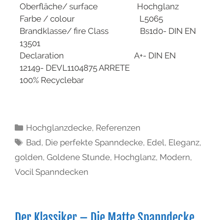
Oberfläche/ surface Hochglanz
Farbe / colour L5065
Brandklasse/ fire Class Bs1d0- DIN EN
13501
Declaration A+- DIN EN
12149- DEVL1104875 ARRETE
100% Recyclebar
Hochglanzdecke
,
Referenzen
Bad
,
Die perfekte Spanndecke
,
Edel
,
Eleganz
,
golden
,
Goldene Stunde
,
Hochglanz
,
Modern
,
Vocil Spanndecken
Der Klassiker – Die Matte Spanndecke