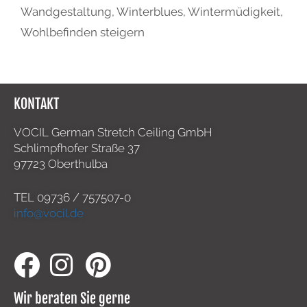
Wandgestaltung
,
Winterblues
,
Wintermüdigkeit
,
Wohlbefinden steigern
KONTAKT
VOCIL German Stretch Ceiling GmbH
Schlimpfhofer Straße 37
97723 Oberthulba
TEL
09736 / 757507-0
info@vocil.de
Wir beraten Sie gerne