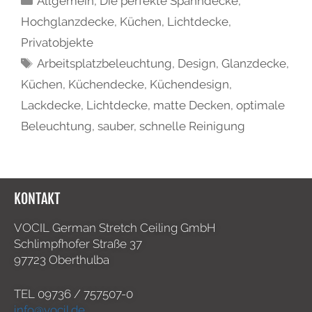
Allgemein
,
Die perfekte Spanndecke
,
Hochglanzdecke
,
Küchen
,
Lichtdecke
,
Privatobjekte
Arbeitsplatzbeleuchtung
,
Design
,
Glanzdecke
,
Küchen
,
Küchendecke
,
Küchendesign
,
Lackdecke
,
Lichtdecke
,
matte Decken
,
optimale
Beleuchtung
,
sauber
,
schnelle Reinigung
KONTAKT
VOCIL German Stretch Ceiling GmbH
Schlimpfhofer Straße 37
97723 Oberthulba
TEL
09736 / 757507-0
info@vocil.de