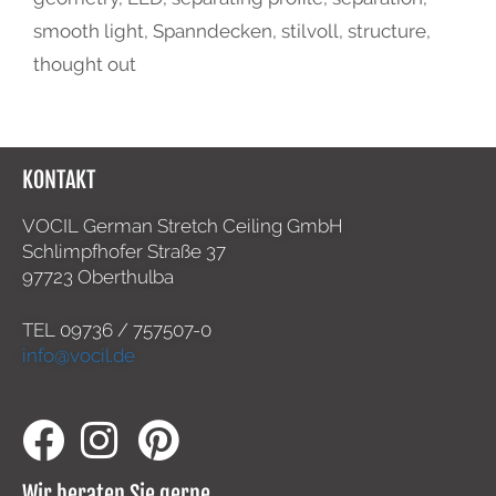
smooth light
,
Spanndecken
,
stilvoll
,
structure
,
thought out
KONTAKT
VOCIL German Stretch Ceiling GmbH
Schlimpfhofer Straße 37
97723 Oberthulba
TEL
09736 / 757507-0
info@vocil.de
Wir beraten Sie gerne