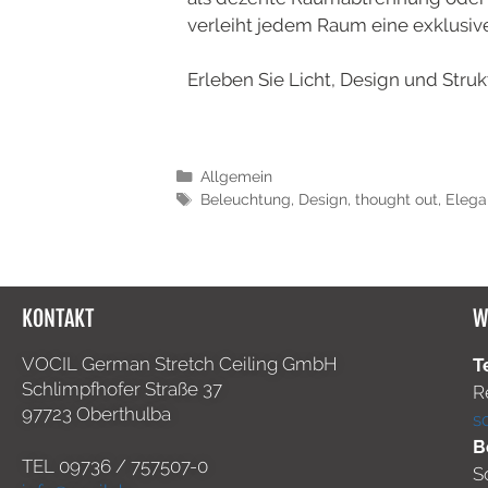
verleiht jedem Raum eine exklusiv
Erleben Sie Licht, Design und Struk
Allgemein
Beleuchtung
,
Design
,
thought out
,
Elega
KONTAKT
W
VOCIL German Stretch Ceiling GmbH
T
Schlimpfhofer Straße 37
R
97723 Oberthulba
s
B
TEL
09736 / 757507-0
S