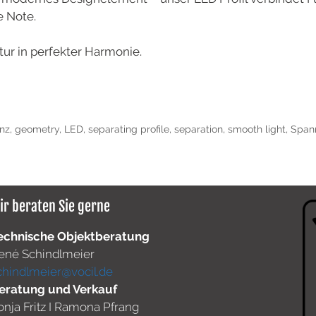
e Note.
tur in perfekter Harmonie.
nz
,
geometry
,
LED
,
separating profile
,
separation
,
smooth light
,
Span
ir beraten Sie gerne
echnische Objektberatung
ené Schindlmeier
chindlmeier@vocil.de
eratung und Verkauf
onja Fritz I Ramona Pfrang