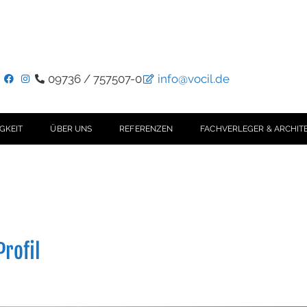
09736 / 757507-0
info@vocil.de
GKEIT
ÜBER UNS
REFERENZEN
FACHVERLEGER & ARCHIT
rofil