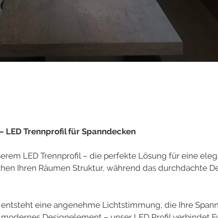
 – LED Trennprofil für Spanndecken
nserem LED Trennprofil – die perfekte Lösung für eine el
eihen Ihren Räumen Struktur, während das durchdachte De
entsteht eine angenehme Lichtstimmung, die Ihre Spannde
odernes Designelement – unser LED Profil verbindet Fun